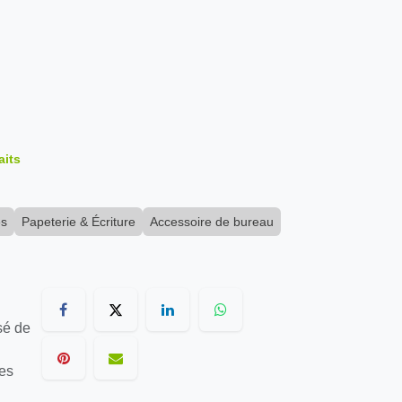
aits
és
Papeterie & Écriture
Accessoire de bureau
sé de
les