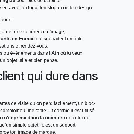
 rigide
pour plus de stabilité.
sée avec ton logo, ton slogan ou ton design.
 pour :
 garder une cohérence d’image,
rants en France
qui souhaitent un outil
vations et rendez-vous,
ls ou événements dans l’
Ain
où tu veux
un objet utile et bien pensé.
lient qui dure dans
rtes de visite qu’on perd facilement, un bloc-
comptoir ou une table. Et comme il est utilisé
go s’imprime dans la mémoire
de celui qui
 qu’un simple objet : c’est un support
enforce ton image de marque.