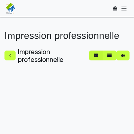
Se rendre au contenu
Impression professionnelle
Impression
professionnelle