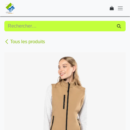
Se rendre au contenu
Tous les produits