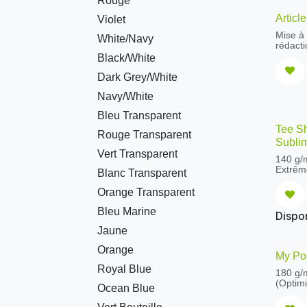
Rouge
Articl
Violet
Mise à 
White/Navy
rédacti
SEO de
Black/White
Liste d
ensem
Dark Grey/White
Navy/White
Bleu Transparent
Tee S
Rouge Transparent
Subli
Vert Transparent
140 g/
Extrême
Blanc Transparent
et rési
(jersey
Orange Transparent
Bande 
épaule
Bleu Marine
Dispon
manches
Jaune
Couture
Orange
My Po
Royal Blue
180 g/
(Optimi
Ocean Blue
ringspu
Sport 