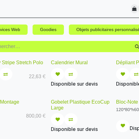
S EN CONTACT
vices Web
Goodies
Objets publicitaires personnalis
 Stripe Stretch Polo
Calendrier Mural
Dépliant P
€
22,63
Disponible sur devis
Disponibl
 Montage
Gobelet Plastique EcoCup
Bloc-Note 
Large
120*80*h6
€
800,00
Disp
Disponible sur devis