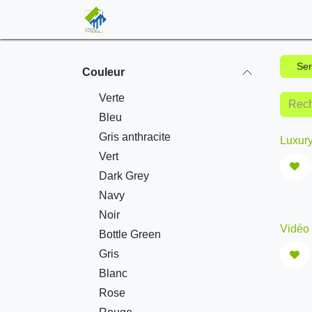
Se rendre au contenu
ACCUEIL
BOUTIQUE
ENTRON
Ser
Couleur
Verte
Bleu
Gris anthracite
Luxury
Vert
Dark Grey
Navy
Noir
Vidéo
Bottle Green
Gris
Blanc
Rose