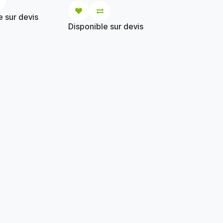
Personnalisation 11,5X5X1,8
 glissière pleine
dans la pomme de la main.
e sur devis
Deux poches avant,
Disponible sur devis
ieure
 la ceinture et aux
urlet réglable avec
serrage