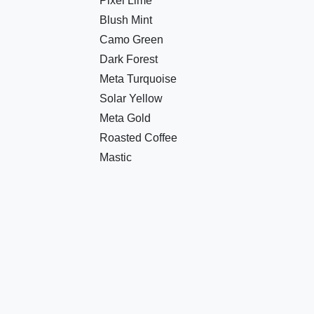
Pixel Lime
Blush Mint
Camo Green
Dark Forest
Meta Turquoise
Solar Yellow
Meta Gold
Roasted Coffee
Mastic
Grey Melange
Pine
Mocha
Deep Green
Natural
About
Ice Grey
Dark Heather
CONTA