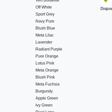
Vert Bouteille
viscos
coton,
Off White
Dispon
métalli
Touche
Sport Grey
propret
Navy Pure
Col et 
Patte 
Blush Blue
ton sur
Meta Lilac
Lavender
Radiant Purple
Pure Orange
Lotus Pink
Meta Orange
Blush Pink
Meta Fuchsia
Burgundy
Apple Green
Ivy Green