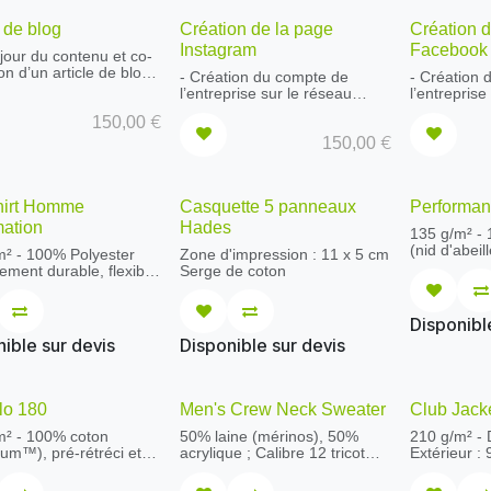
e de blog
Création de la page
Création 
Instagram
Facebook
jour du contenu et co-
on d’un article de blog
- Création du compte de
- Création
 400 à 500 mots =>
l’entreprise sur le réseau
l’entreprise
e thème à définir
social
social
€
150,00
ble
- Mise aux couleurs de
- Mise aux 
€
150,00
l’entreprise
l’entreprise
- Ajout du compte sur le site
- Ajout du c
internet et partage sur vos
internet et
autres réseaux
autres rés
hirt Homme
Casquette 5 panneaux
Performan
- Conception de la maquette
- Rédaction
du compte
offerte
mation
Hades
135 g/m² -
- Recherche de Hashtag
(nid d'abeil
m² - 100% Polyester
Zone d'impression : 11 x 5 cm
pertinents
Respirant e
ment durable, flexible
Serge de coton
- Rédaction du premier article
Col à côtes
stant au froissement
offerte
boutonnage
 simple)
Surpiqûres 
de propreté d'épaule à
Disponibl
détails sur
, Double couture aux
ible sur devis
Disponible sur devis
Tech Stretc
 et à l'ourlet,
parfait
s latérales
lo 180
Men's Crew Neck Sweater
Club Jack
m² - 100% coton
50% laine (mérinos), 50%
210 g/m² - 
um™), pré-rétréci et
acrylique ; Calibre 12 tricot
Extérieur :
n (piqué fin)
Qualité italienne fil mérinos :
(recyclé), 
Grey : 90% coton, 10%
Lavable à 30 degrés
Doublure :