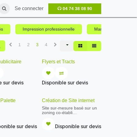
Se connecter
04 74 38 08 90
és
Impression professionnelle
Marketing digital
1
2
3
4
ublicitaire
Flyers et Tracts
e sur devis
Disponible sur devis
Palette
Création de Site internet
0
Site sur-mesure basé sur un
zoning co-établi
Jusqu'à 5 photos retouchées
avec Photoshop
onible sur devis
Disponible sur devis
CMS : Wordpress
Choix du thème selon votre
plan fourni - Mise à la charte