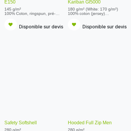
E150
Kariban GI5000
145 g/m²
180 g/m² (White: 170 g/m²)
100% Coton, ringspun, pré-
100% coton (jersey)
rétréci (jersey simple)
Ash: 99% Coton, 1% Polyester/
Ash: 99% coton, 1% viscose
Sport Grey et couleurs
Disponible sur devis
Disponible sur devis
Sport Grey: 85% coton, 15%
antiques: 90% Coton, 10%
viscose
Polyester
Col rond à bord côte avec
toutes les couleurs Heather,
élasthanne. Bande de
Blackberry, Lilac, Midnight,
propreté. Construction
Sunset, Russet, Tweed: 50%
tubulaire. Coupe droite.
Coton, 50% Polyester
fil open-end - bande de
propreté d’épaule à épaule
double surpiqûre aux manches
et à la base - tissu tubulaire
Safety Softshell
Hooded Full Zip Men
280 g/m²
280 g/m²