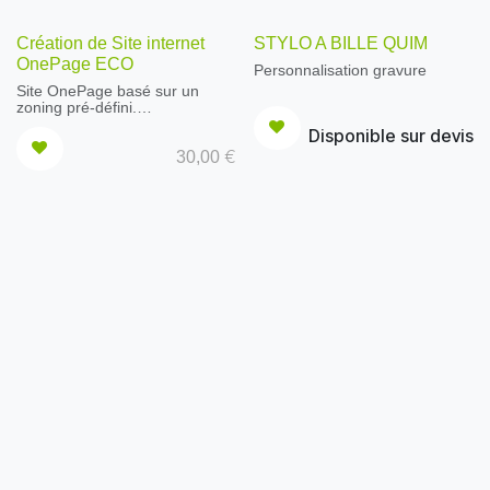
Création de Site internet
STYLO A BILLE QUIM
OnePage ECO
Personnalisation gravure
Site OnePage basé sur un
zoning pré-défini.
2 adresses mails offertes
Disponible sur devis
Webhosting compris
€
30,00
1 aller/retour (modifications)
Forfait mensuel