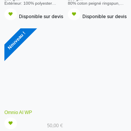
Extérieur: 100% polyester
80% coton peigné ringspun,
Couche intermédiaire:
20% polyester (Denim: 60%
imperméable (8000 mm),
coton, 40% polyester; Light
Disponible sur devis
Disponible sur devis
respirante (600 g/m² en 24h) et
Oxford: 70% coton, 30%
membrane TPU coupe-vent
polyester)
Intérieur: 100% polyester
Fermeture à glissière de
(microfibre)
couleur identique
Nouveau !
EN ISO 20471:2013 + A1:2016,
Fermeture à glissière invisible
classe 2
pour faciliter la décoration
Légère et chaude - Col
Moches latérales - Manches
montant
set-in
Fermeture à glissière avec
Bord côte aux poignets et à la
rabat tempête et protège-
taille
menton
Coutures latérales - Intérieur
Poches latérales zippées
brossé
Bandes réfléchissantes sur le
corps
Manchette souple
Panneaux inférieurs foncés
masquant la saleté
Omnio AI WP
€
50,00