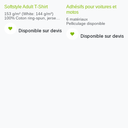
Softstyle Adult T-Shirt
Adhésifs pour voitures et
motos
153 g/m² (White: 144 g/m²)
100% Coton ring-spun, jersey
6 matériaux
(Sport Grey et couleurs
Pelliculage disponible
Antique: 90% coton, 10%
Disponible sur devis
polyester. Couleurs Heather:
35% coton, 65% polyester)
Disponible sur devis
prérétréci, bande de propreté
d’épaule à épaule, col rond
double surpiqûres aux
manches et à l'ourlet du bas
construction tubulaire, coupe
moderne classique